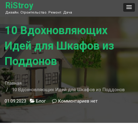
Skip
RiStroy
to
Дизайн. Строительство. Ремонт. Дача
content
10 Вдохновляющих
Идей для Шкафов из
Поддонов
Главная
10 Вдохновляющих Идей для Шкафов из Поддонов
01.09.2023
Блог
Комментариев
к
нет
записи
10
Вдохновляющих
Идей
для