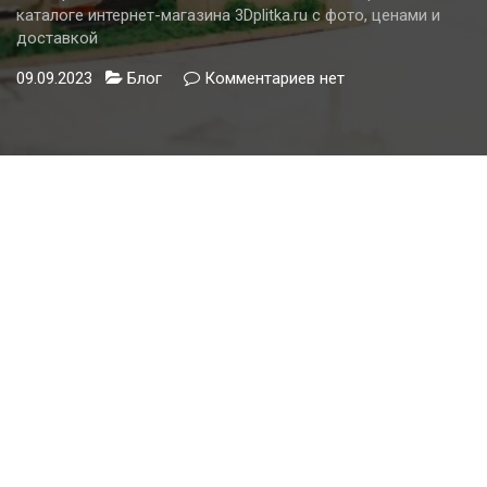
каталоге интернет-магазина 3Dplitka.ru с фото, ценами и
доставкой
09.09.2023
Блог
Комментариев
к
нет
записи
Акриловая
ванна
на
ножках:
множество
вариантов
в
каталоге
интернет-
магазина
3Dplitka.ru
с
фото,
ценами
и
доставкой