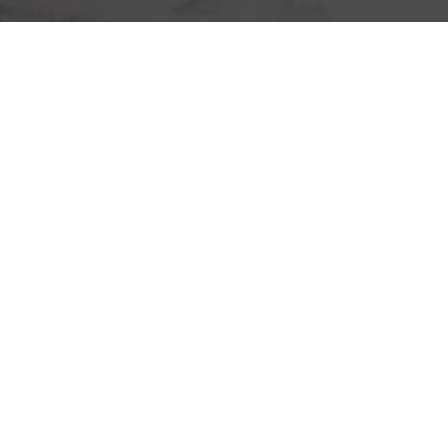
сливного
бачка
унитаза:
водосливное
приспособление