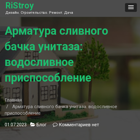
Skip
RiStroy
to
Дизайн. Строительство. Ремонт. Дача
content
Арматура сливного
бачка унитаза:
водосливное
приспособление
Главная
Арматура сливного бачка унитаза: водосливное
приспособление
01.07.2023
Блог
Комментариев
к
нет
записи
Арматура