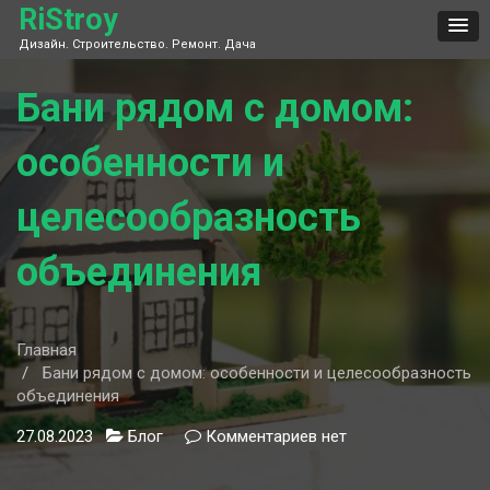
Skip
RiStroy
to
Дизайн. Строительство. Ремонт. Дача
content
Бани рядом с домом:
особенности и
целесообразность
объединения
Главная
Бани рядом с домом: особенности и целесообразность
объединения
27.08.2023
Блог
Комментариев
к
нет
записи
Бани