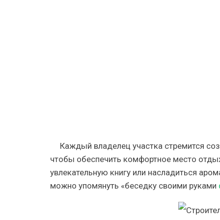
—
175
фото
красивых
идей
строитель
простые
советы
и
рекоменд
по
размеще
Каждый владелец участка стремится соз
чтобы обеспечить комфортное место отдыха
увлекательную книгу или насладиться арома
можно упомянуть «беседку своими руками