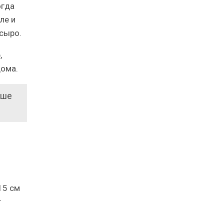
огда
ле и
 сыро.
,
дома.
чше
15 см
т