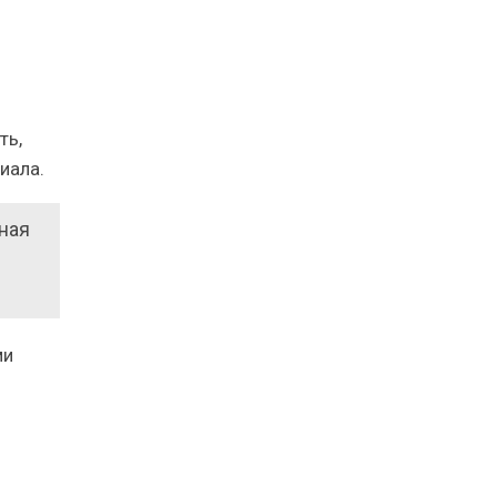
ть,
иала.
ная
ми