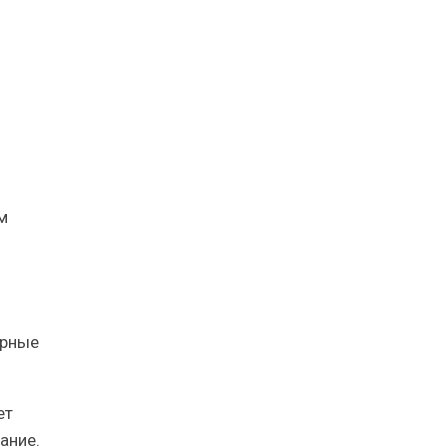
м
ярные
ет
ание.