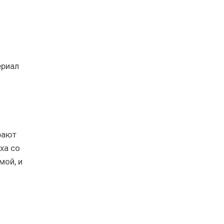
ю
ериал
рают
ха со
мой, и