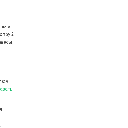
лом и
 труб.
авесы,
люч.
азать
я
,