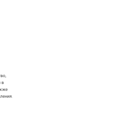
во,
 в
акже
ления.