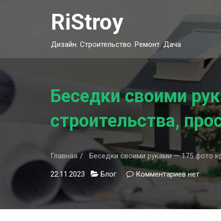
Skip
RiStroy
to
content
Дизайн. Строительство. Ремонт. Дача
Беседки своими рук
строительства, пр
Главная
Беседки своими руками — 175 фото к
22.11.2023
Блог
Комментариев
к
нет
записи
Беседки
своими
руками