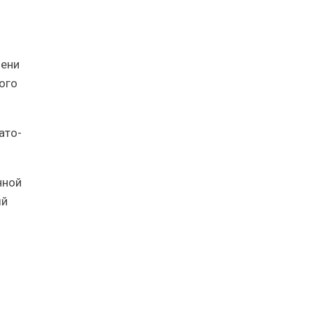
мени
ого
ато-
нной
ый