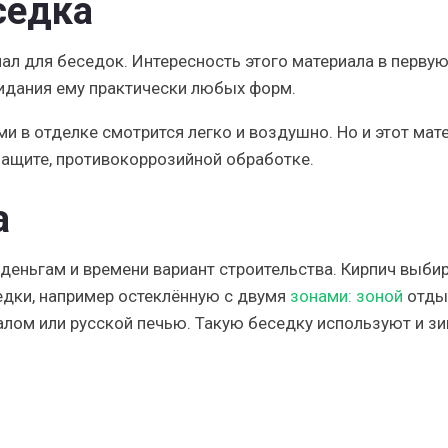
седка
ал для беседок. Интересность этого материала в перву
ридания ему практически любых форм.
и в отделке смотрится легко и воздушно. Но и этот мат
защите, противокоррозийной обработке.
а
деньгам и времени вариант строительства. Кирпич выби
едки, например остеклённую с двумя
зонами: зоной
отды
алом или русской печью. Такую беседку используют и зи