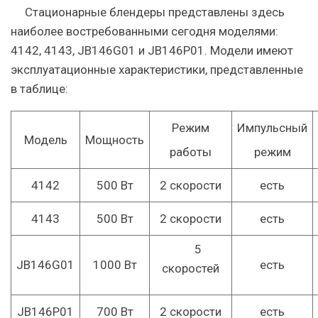
Стационарные блендеры представлены здесь
наиболее востребованными сегодня моделями:
4142, 4143, JB146G01 и JB146Р01.
Модели имеют
эксплуатационные характеристики, представленные
в таблице:
Режим
Импульсный
Модель
Мощность
работы
режим
4142
500 Вт
2 скорости
есть
4143
500 Вт
2 скорости
есть
5
JB146G01
1000 Вт
есть
скоростей
JB146Р01
700 Вт
2 скорости
есть