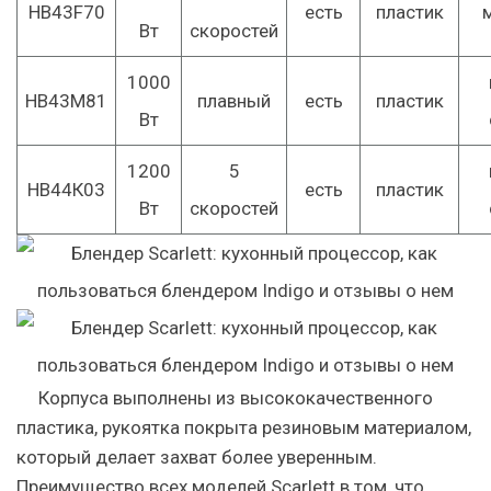
HB43F70
есть
пластик
Вт
скоростей
1000
HB43М81
плавный
есть
пластик
Вт
1200
5
HB44К03
есть
пластик
Вт
скоростей
Корпуса выполнены из высококачественного
пластика, рукоятка покрыта резиновым материалом,
который делает захват более уверенным.
Преимущество всех моделей Scarlett в том, что