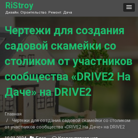
Skip
RiStroy
to
Дизайн. Строительство. Ремонт. Дача
content
Чертежи для создания
садовой скамейки со
столиком от участников
сообщества «DRIVE2 На
Даче» на DRIVE2
Главная
Чертежи для создания садовой скамейки со столиком
от участников сообщества «DRIVE2 На Даче» на DRIVE2