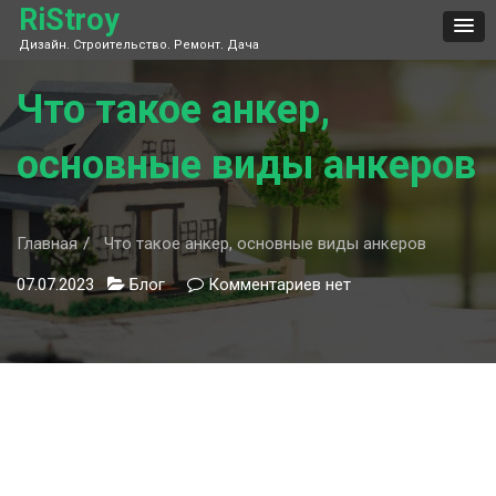
Skip
RiStroy
to
Дизайн. Строительство. Ремонт. Дача
content
Что такое анкер,
основные виды анкеров
Главная
Что такое анкер, основные виды анкеров
07.07.2023
Блог
Комментариев
к
нет
записи
Что
такое
анкер,
основные
виды
анкеров