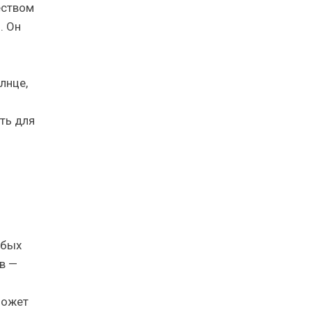
еством
. Он
лнце,
ть для
обых
в —
может