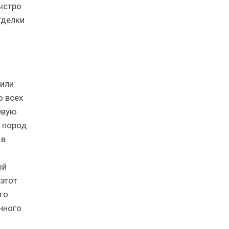
ыстро
тделки
нили
о всех
евую
 пород
 в
ый
 этот
го
нного