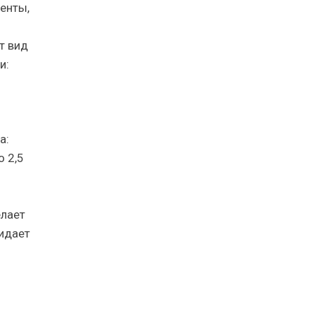
енты,
т вид
и:
а:
 2,5
елает
идает