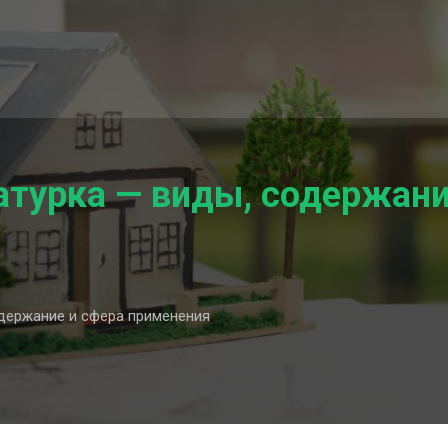
турка — виды, содержани
держание и сфера применения
вная
ка