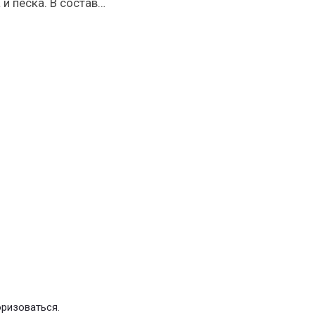
и песка. В состав…
оризоваться
.