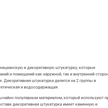
ие
ия
венецианскую и декоративную штукатурку, которые
аний и помещений как наружной, так и внутренней сторо
. Декоративная штукатурка делится на 2 группы в
тетическая и водосодержащая.
бычайно популярным материалом, который используют п
оставе декоративная штукатурка имеет каменную и