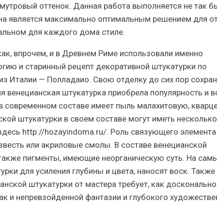
мутровый оттенок. Данная работа выполняется не так б
 она является максимально оптимальным решением для о
альном для каждого дома стиле.
 как, впрочем, и в Древнем Риме использовали именно
гию и старинный рецепт декоративной штукатурки по
из Италии — Полладаио. Свою отделку до сих пор сохра
я венецианская штукатурка приобрела популярность и в
 в современном составе имеет пыль малахитовую, кварц
кой штукатурки в своем составе могут иметь несколько
десь http://hozayindoma.ru/. Роль связующего элемента
звесть или акриловые смолы. В составе венецианской
 также пигменты, имеющие неорганическую суть. На сам
рки для усиления глубины и цвета, наносят воск. Также
анской штукатурки от мастера требует, как досконально
 так и непревзойденной фантазии и глубокого художестве