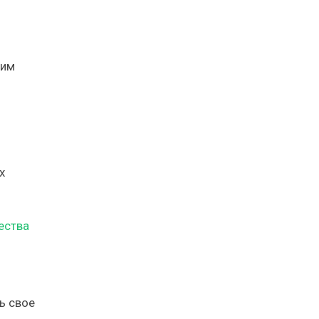
шим
х
ества
ь свое