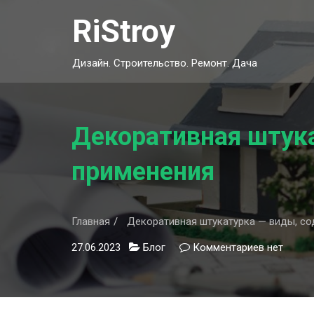
Skip
RiStroy
to
content
Дизайн. Строительство. Ремонт. Дача
Декоративная штука
применения
Главная
Декоративная штукатурка — виды, со
27.06.2023
Блог
Комментариев
к
нет
записи
Декорати
штукатур
—