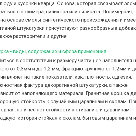
юду и кусочки кварца. Основа, которая связывает элем
аться с полимера, силикона или силиката. Полимерная,
 на основе смолы синтетического происхождения и имее
ативной штукатурки присутствуют разнообразные добавк
также растворители и другие.
ться в соответствии к размеру частиц ее наполнителя н
ю от 0,3мм и до 1,2 мм, фракцию крупную от 1,2мм и до
 влияет на такие показатели, как: плотность, адгезия,
рхностная фактура декоративной штукатурки, а также
висит от наполняющего материала. Гранитная крошка д
хорошую стойкость к случайным царапинам и сколам. Пр
рная, но у нее нет стойкости к стиранию и царапинам.
адкую, которая стойкая к сколам, бытовым царапинам и