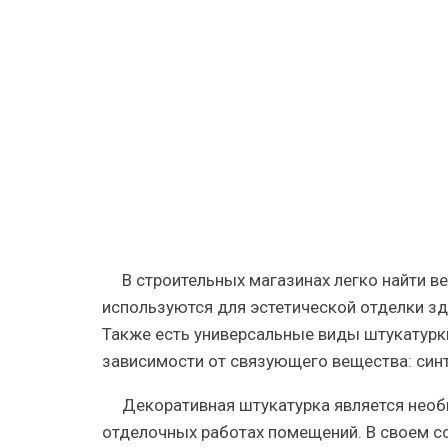
виды,
содержан
и
сфера
применен
В строительных магазинах легко найти 
используются для эстетической отделки зд
Также есть универсальные виды штукатурки
зависимости от связующего вещества: син
Декоративная штукатурка является нео
отделочных работах помещений. В своем с