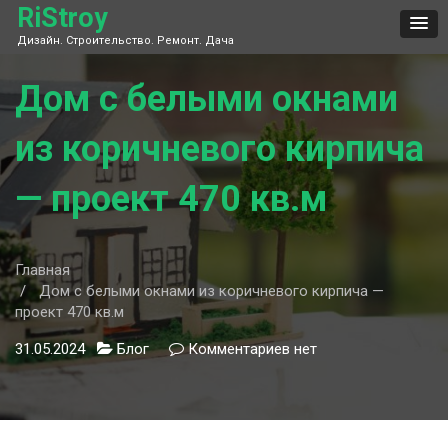
Skip
RiStroy
to
Дизайн. Строительство. Ремонт. Дача
content
Дом с белыми окнами
из коричневого кирпича
— проект 470 кв.м
Главная
Дом с белыми окнами из коричневого кирпича —
проект 470 кв.м
31.05.2024
Блог
Комментариев
к
нет
записи
Дом
с
белыми