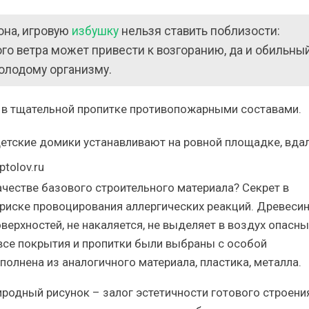
она, игровую
избушку
нельзя ставить поблизости:
го ветра может привести к возгоранию, да и обильны
молодому организму.
 в тщательной пропитке противопожарными составами.
детские домики устанавливают на ровной площадке, вда
tolov.ru
честве базового строительного материала? Секрет в
иске провоцирования аллергических реакций. Древесина
верхностей, не накаляется, не выделяет в воздух опасны
 все покрытия и пропитки были выбраны с особой
олнена из аналогичного материала, пластика, металла.
иродный рисунок – залог эстетичности готового строения