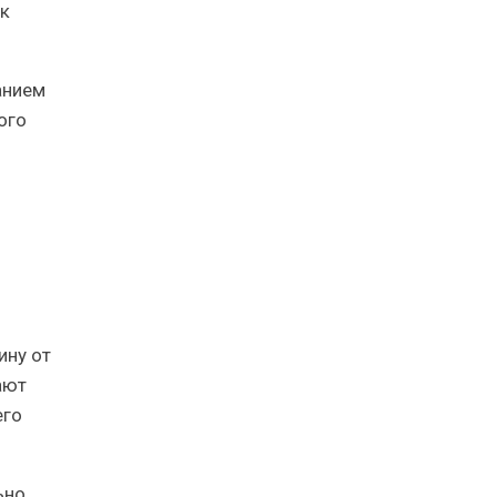
 к
анием
ого
ину от
ают
его
ьно