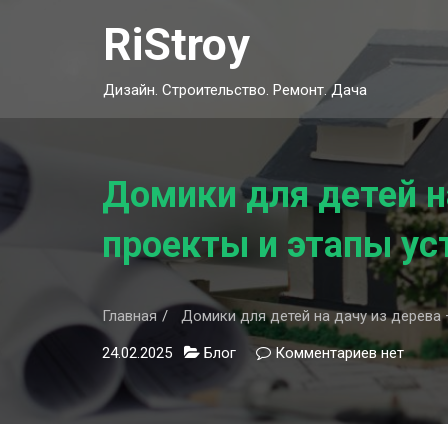
Skip
RiStroy
to
content
Дизайн. Строительство. Ремонт. Дача
Домики для детей н
проекты и этапы ус
Главная
Домики для детей на дачу из дерева 
24.02.2025
Блог
Комментариев
к
нет
записи
Домики
для
детей