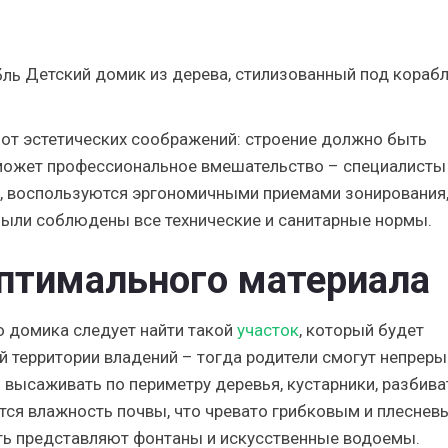
Детский домик из дерева, стилизованный под кораб
 от эстетических соображений: строение должно быть
оможет профессиональное вмешательство – специалисты
ы, воспользуются эргономичными приемами зонирования
были соблюдены все технические и санитарные нормы.
оптимального материала
о домика следует найти такой
участок
, который будет
 территории владений – тогда родители смогут непрер
 высаживать по периметру деревья, кустарники, разбива
тся влажность почвы, что чревато грибковым и плеснев
ть представляют фонтаны и искусственные водоемы.