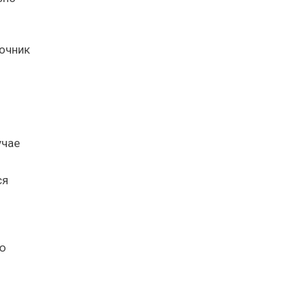
очник
учае
ся
ую