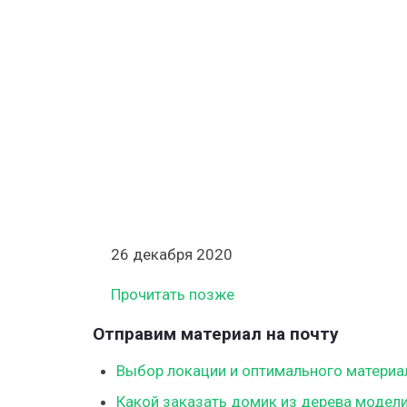
на
дачу
из
дерева
—
варианты
конструкц
проекты
и
этапы
установки
26 декабря 2020
Прочитать позже
Отправим материал на почту
Выбор локации и оптимального материа
Какой заказать домик из дерева модели