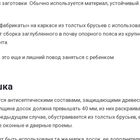
 заготовки. Обычно используется материал, устойчивый
абрикаты» на каркасе из толстых брусьев с использов
 сборка заглубленного в почву опорного пояса из крупн
нта.
это еще и лишний повод заняться с ребенком
шка
тся антисептическими составами, защищающими древес
олщина досок должна превышать 40 мм, из них раскраив
предыдущем случае, обустраивается из толстых брусьев, 
е оконные и дверные проемы.
 быть использована та же марка досок, ее дополнител