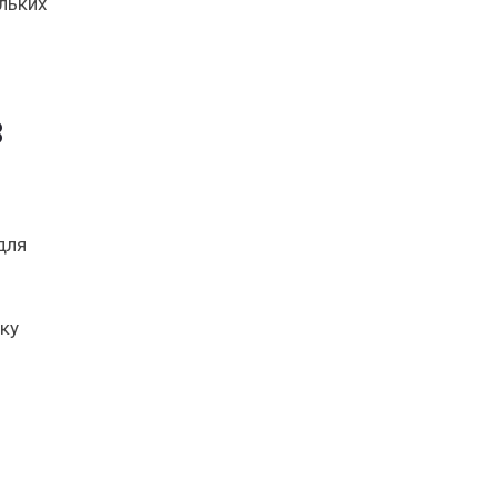
льких
з
для
ку