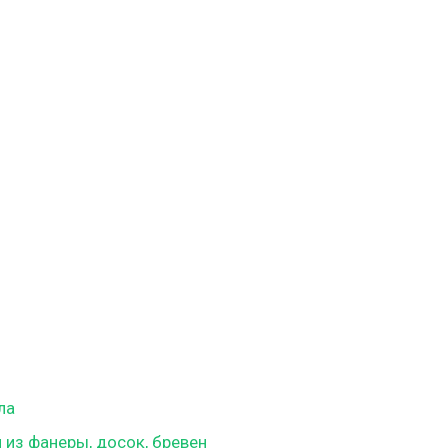
ий,
.
ла
 из фанеры, досок, бревен