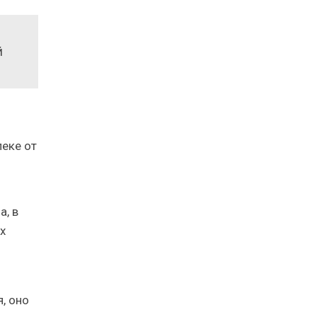
й
леке от
, в
х
, оно