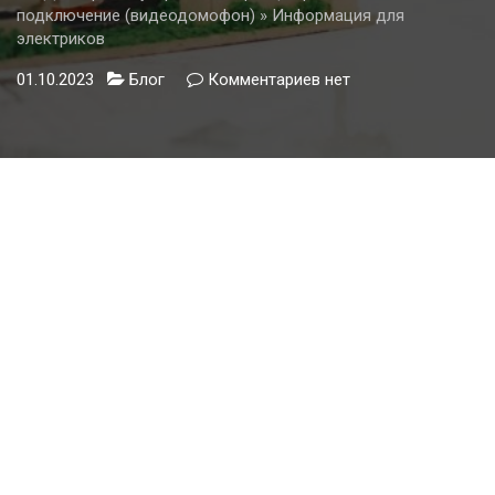
подключение (видеодомофон) » Информация для
электриков
01.10.2023
Блог
Комментариев
к
нет
записи
Домофон
—
устройство,
принцип
работы
и
подключение
(видеодомофон)
»
Информация
для
электриков