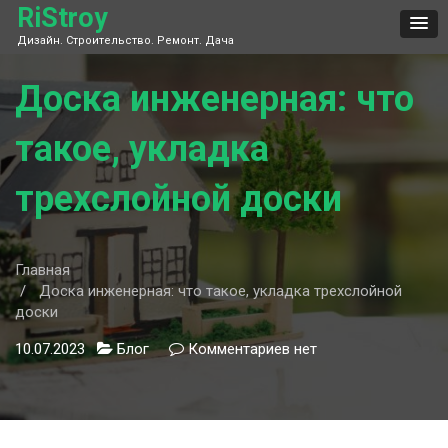
Skip
RiStroy
to
Дизайн. Строительство. Ремонт. Дача
content
Доска инженерная: что
такое, укладка
трехслойной доски
Главная
Доска инженерная: что такое, укладка трехслойной
доски
10.07.2023
Блог
Комментариев
к
нет
записи
Доска
инженерная:
что