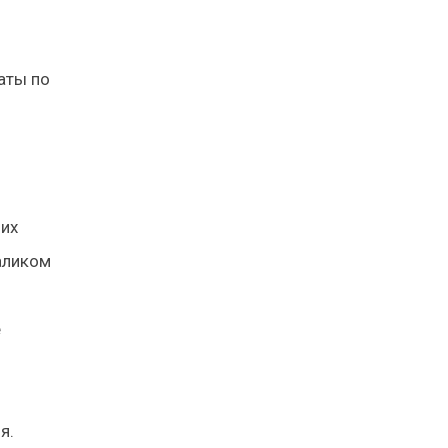
аты по
 их
аликом
е
я.