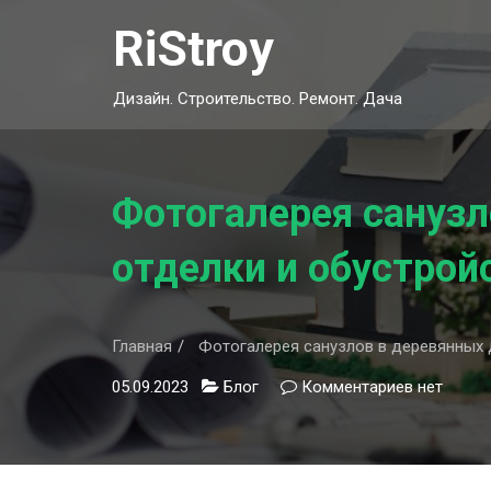
Skip
RiStroy
to
content
Дизайн. Строительство. Ремонт. Дача
Фотогалерея санузл
отделки и обустрой
Главная
Фотогалерея санузлов в деревянных 
05.09.2023
Блог
Комментариев
к
нет
записи
Фотогале
санузлов
в