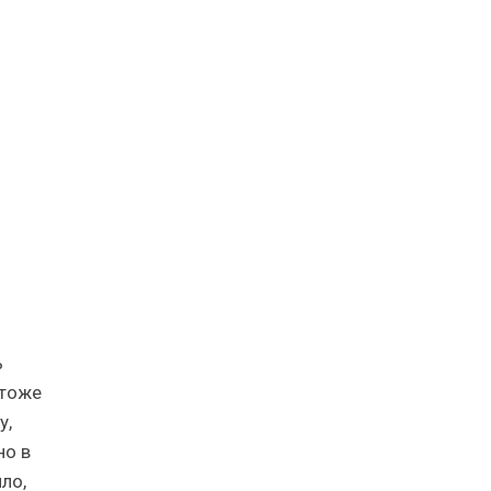
ь
 тоже
у,
но в
ло,