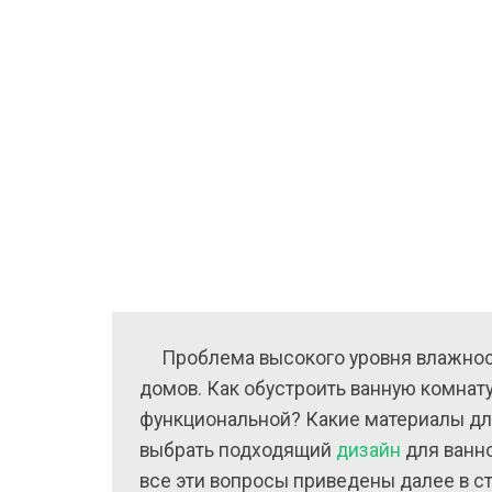
деревянн
домах
—
более
200
фото
отделки
и
обустрой
Проблема высокого уровня влажност
домов. Как обустроить ванную комнату
функциональной? Какие материалы для
выбрать подходящий
дизайн
для ванн
все эти вопросы приведены далее в ст