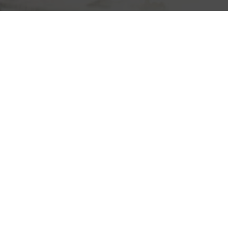
Ломаных
Крыш
Частных
Домов
—
Дизайн
и
Разнообразие
Вариантов