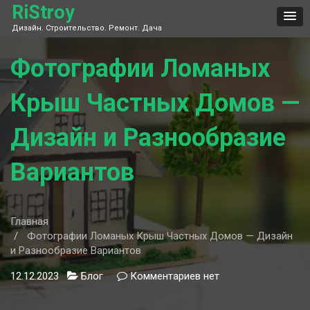
Skip
RiStroy
to
Дизайн. Строительство. Ремонт. Дача
content
Фотографии Ломаных
Крыш Частных Домов —
Дизайн и Разнообразие
Вариантов
Главная
Фотографии Ломаных Крыш Частных Домов — Дизайн
и Разнообразие Вариантов
12.12.2023
Блог
Комментариев
к
нет
записи
Фотографии