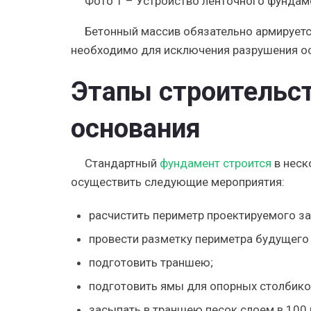
Фото 1 – Устройство ленточного фундам
Бетонный массив обязательно армируетс
необходимо для исключения разрушения ос
Этапы строительс
основания
Стандартный
фундамент строится
в неск
осуществить следующие мероприятия:
расчистить периметр проектируемого за
провести разметку периметра будущего
подготовить траншею;
подготовить ямы для опорных столбико
засыпать в траншею песок слоем в 100 