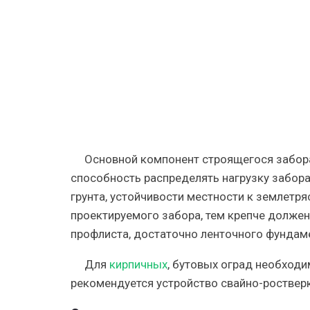
Цена,
фото
Основной компонент строящегося забора
способность распределять нагрузку забора
грунта, устойчивости местности к землетр
проектируемого забора, тем крепче должен
профлиста, достаточно ленточного фундам
Для
кирпичных
, бутовых оград необход
рекомендуется устройство свайно-роствер