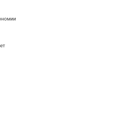
кономии
ет