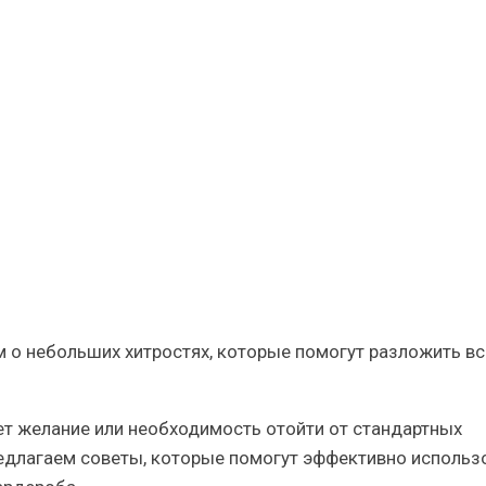
го
M
м о небольших хитростях, которые помогут разложить в
ет желание или необходимость отойти от стандартных
едлагаем советы, которые помогут эффективно использ