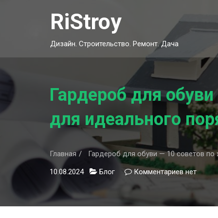
Skip
RiStroy
to
content
Дизайн. Строительство. Ремонт. Дача
Гардероб для обуви
для идеального по
Главная
Гардероб для обуви — 10 советов по
10.08.2024
Блог
Комментариев
к
нет
записи
Гардероб
для
обуви