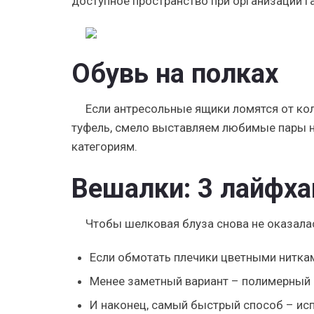
доступное пространство при организации г
Обувь на полках
Если антресольные ящики ломятся от кол
туфель, смело выставляем любимые пары н
категориям.
Вешалки: 3 лайфха
Чтобы шелковая блуза снова не оказалас
Если обмотать плечики цветными ниткам
Менее заметный вариант – полимерный к
И наконец, самый быстрый способ – ис