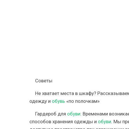
—
10
советов
по
хранению
одежды
и
обуви
для
идеально
порядка
—
INMYROO
Советы
Не хватает места в шкафу? Рассказывае
одежду и
обувь
«по полочкам»
Гардероб для
обуви
: Временами возника
способов хранения одежды и
обуви
. Мы пр