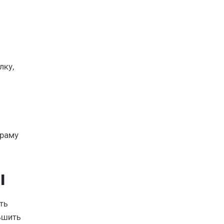
лку,
 раму
ы
ть
ьшить