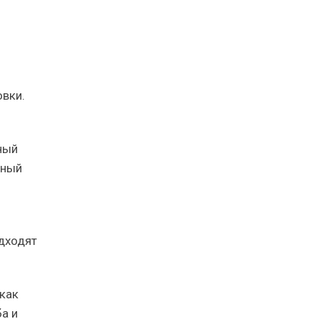
овки.
ный
ьный
дходят
как
а и