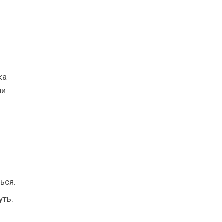
ка
ли
ться.
уть.