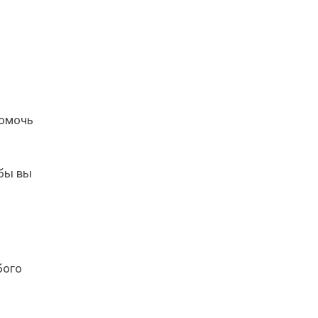
помочь
обы вы
бого