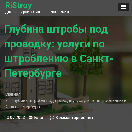
Skip
RiStroy
to
Дизайн. Строительство. Ремонт. Дача
content
Глубина штробы под
проводку: услуги по
штроблению в Санкт-
Петербурге
Главная
Глубина штробы под проводку: услуги по штроблению в
Санкт-Петербурге
20.07.2023
Блог
Комментариев
к
нет
записи
Глубина