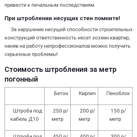
привести к печальным последствиям.
При штроблении несущих стен помните!
За нарушение несущей способности строительных
конструкций ответственность несет хозяин квартир,
наняв на работу непрофессионалов можно получить
серьезные проблемы!
Стоимость штробления за метр
погонный
Бетон
Кирпич
Пеноблок
Штроба под
250 р/
200 р/
150 р/
кабель Д10
метр
метр
метр
Штроба под
450 р/
400 р/
300 р/