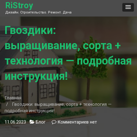
Skip
RiStroy
to
Дизайн. Строительство. Ремонт. Дача
content
Гвоздики:
выращивание, сорта +
технология — подробная
инструкция!
Главная
Гвоздики: выращивание, сорта + технология —
подробная инструкция!
11.06.2023
Блог
Комментариев
к
нет
записи
Гвоздики: