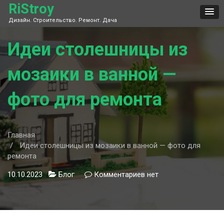
Skip
RiStroy
to
Дизайн. Строительство. Ремонт. Дача
content
Идеи столешницы из
мозаики в ванной —
фото для ремонта
Главная
Идеи столешницы из мозаики в ванной — фото для
ремонта
10.10.2023
Блог
Комментариев
к
нет
записи
Идеи
столешницы
из