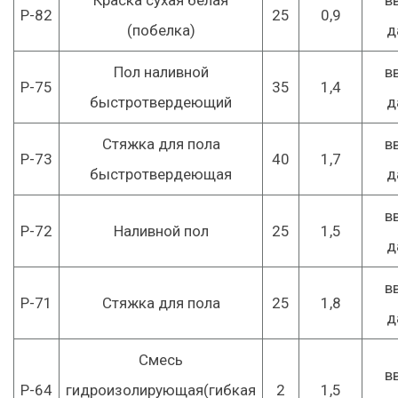
Краска сухая белая
в
Р-82
25
0,9
(побелка)
д
Пол наливной
в
Р-75
35
1,4
быстротвердеющий
д
Стяжка для пола
в
Р-73
40
1,7
быстротвердеющая
д
в
Р-72
Наливной пол
25
1,5
д
в
Р-71
Стяжка для пола
25
1,8
д
Смесь
в
Р-64
гидроизолирующая(гибкая
2
1,5