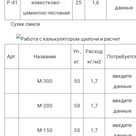
Р-41
известково-
25
1,6
данные
цементно-песчаная
Сухие смеси
Уп.,
Расход
Арт.
Название
Потребуетс
кг.
кг/м2
введите
М-300
50
1,7
данные
введите
М-200
50
1,7
данные
введите
М-150
50
1,7
данные