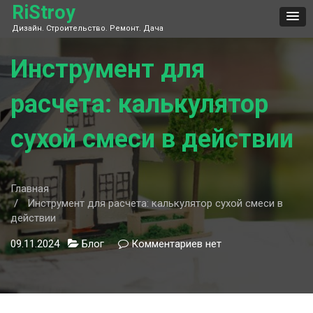
Skip
RiStroy
to
Дизайн. Строительство. Ремонт. Дача
content
Инструмент для
расчета: калькулятор
сухой смеси в действии
Главная
Инструмент для расчета: калькулятор сухой смеси в
действии
09.11.2024
Блог
Комментариев
к
нет
записи
Инструмент
для
расчета: