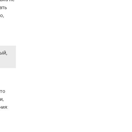
ать
о,
ый,
сто
и,
ния: