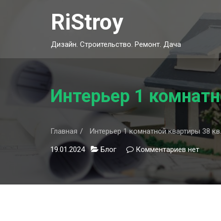
Skip
RiStroy
to
content
Дизайн. Строительство. Ремонт. Дача
Интерьер 1 комнатн
Главная
Интерьер 1 комнатной квартиры 38 кв.
19.01.2024
Блог
Комментариев
к
нет
записи
Интерьер
1
комнатно
квартиры
38