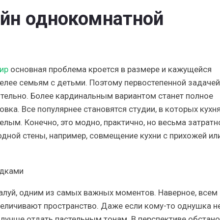
йн однокомнатной
ир
основная проблема кроется в размере и кажущейся
елее семьям с детьми. Поэтому первостепенной задачей
рительно. Более кардинальным вариантом станет полное
вка. Все популярнее становятся студии, в которых кухня
лым. Конечно, это модно, практично, но весьма затратн
дной стены, например, совмещение кухни с прихожей ил
алуй, одним из самых важных моментов. Наверное, всем
увеличивают пространство. Даже если кому-то однушка н
лучше отдать пастельным тонам. В перспективе обстано