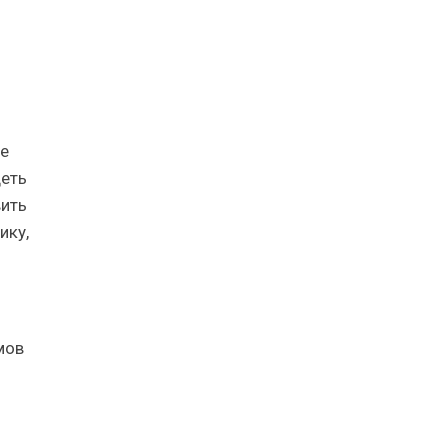
ые
деть
вить
ику,
мов