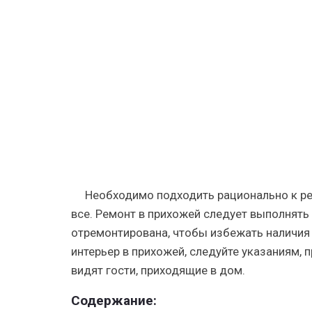
и
дизайн
в
квартире,
детская
в
доме,
дизайнер
требовани
показать
фотогале
Необходимо подходить рационально к рем
все. Ремонт в прихожей следует выполнять
отремонтирована, чтобы избежать наличия 
интерьер в прихожей, следуйте указаниям, 
видят гости, приходящие в дом.
Содержание: