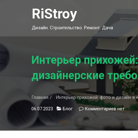
Skip
RiStroy
to
content
Дизайн. Строительство. Ремонт. Дача
Интерьер прихожей: 
дизайнерские требо
Главная
Интерьер прихожей: фото и дизайн в 
06.07.2023
Блог
Комментариев
к
нет
записи
Интерьер
прихожей:
фото