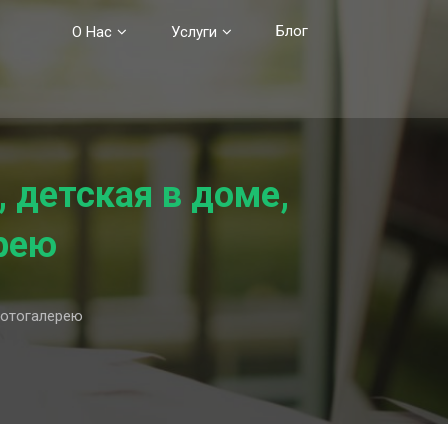
Блог
О Нас
Услуги
, детская в доме,
ерею
фотогалерею