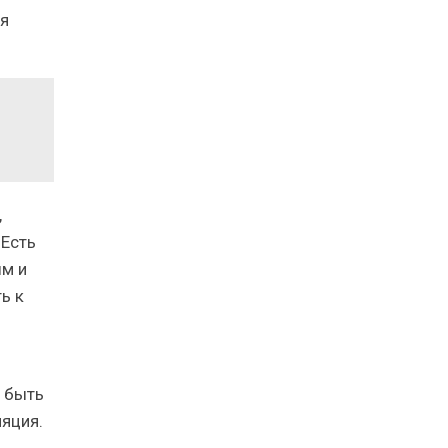
ся
,
 Есть
ым и
ь к
а быть
ляция.