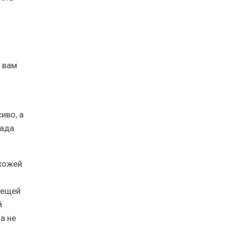
 вам
иво, а
гада
ихожей
вещей
й
а не