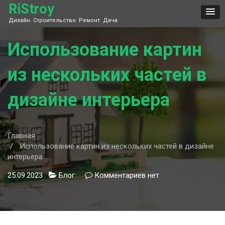
Skip
RiStroy
to
Дизайн. Строительство. Ремонт. Дача
content
Использование картин
из нескольких частей в
дизайне интерьера
Главная
Использование картин из нескольких частей в дизайне
интерьера
25.09.2023
Блог
Комментариев
к
нет
записи
Использование
картин
из