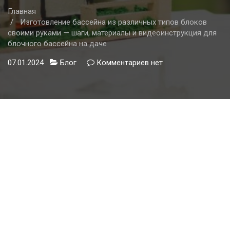
Главная
Изготовление бассейна из различных типов блоков
своими руками — шаги, материалы и видеоинструкция для
блочного бассейна на даче
07.01.2024
Блог
Комментариев
к
нет
записи
Изготовление
бассейна
из
различных
типов
блоков
своими
руками
—
шаги,
материалы
и
видеоинструкция
для