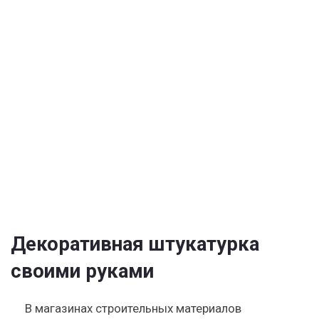
мастер-
классы
по
различным
видам
декоративной
штукатурки
Декоративная штукатурка
своими руками
В магазинах строительных материалов