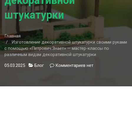
декоративной
штукатурки
Главная
Изготовление декоративной штукатурки своими руками
с помощью «Петрович.Знает» — мастер-классы по
различным видам декоративной штукатурки
05.03.2025
Блог
Комментариев
к
нет
записи
Изготовление
декоративной
штукатурки
своими
руками
с
помощью
«Петрович.Знает»
—