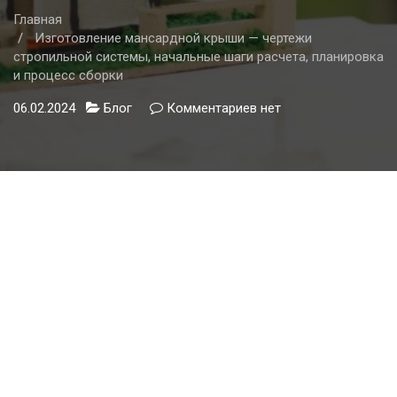
Главная
Изготовление мансардной крыши — чертежи
стропильной системы, начальные шаги расчета, планировка
и процесс сборки
06.02.2024
Блог
Комментариев
к
нет
записи
Изготовление
мансардной
крыши
—
чертежи
стропильной
системы,
начальные
шаги
расчета,
планировка
и
процесс
сборки