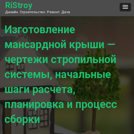
Skip
RiStroy
to
Дизайн. Строительство. Ремонт. Дача
content
Изготовление
мансардной крыши —
чертежи стропильной
системы, начальные
шаги расчета,
планировка и процесс
сборки