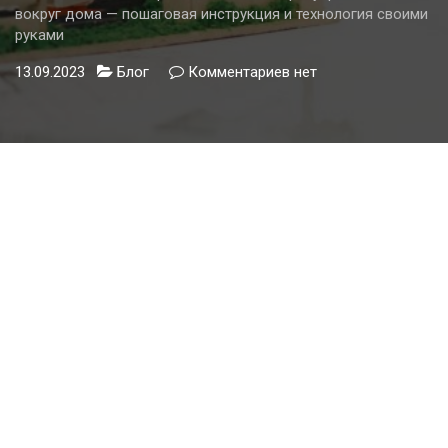
вокруг дома — пошаговая инструкция и технология своими
руками
13.09.2023
Блог
Комментариев
к
нет
записи
Изготовление
пирога
отмостки
из
тротуарной
плитки
вокруг
дома
—
пошаговая
инструкция
и
технология
своими
руками