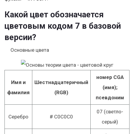
Какой цвет обозначается
цветовым кодом 7 в базовой
версии?
Основные цвета
номер CGA
Имя и
Шестнадцатеричный
(имя);
фамилия
(RGB)
псевдоним
07 (светло-
Серебро
# C0C0C0
серый)