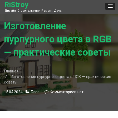
Skip
RiStroy
to
Дизайн. Строительство. Ремонт. Дача
content
Изготовление
пурпурного цвета в RGB
— практические советы
Главная
Изготовление пурпурного цвета в RGB — практические
советы
15.04.2024
Блог
Комментариев
к
нет
записи
Изготовление
пурпурного
цвета