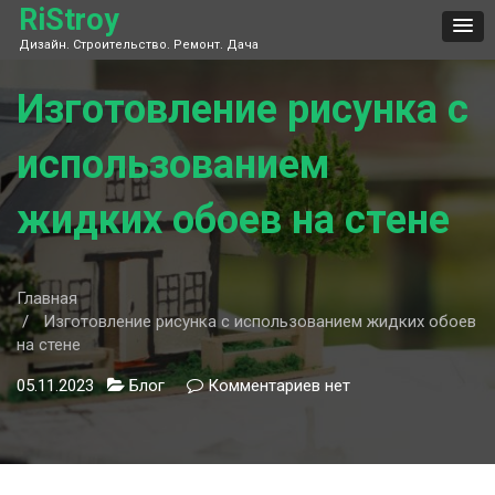
Skip
RiStroy
to
Дизайн. Строительство. Ремонт. Дача
content
Изготовление рисунка с
использованием
жидких обоев на стене
Главная
Изготовление рисунка с использованием жидких обоев
на стене
05.11.2023
Блог
Комментариев
к
нет
записи
Изготовление
рисунка
с