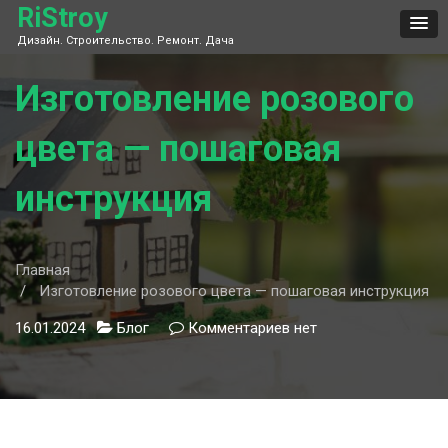
Skip
RiStroy
to
Дизайн. Строительство. Ремонт. Дача
content
Изготовление розового
цвета — пошаговая
инструкция
Главная
Изготовление розового цвета — пошаговая инструкция
16.01.2024
Блог
Комментариев
к
нет
записи
Изготовление
розового
цвета
—