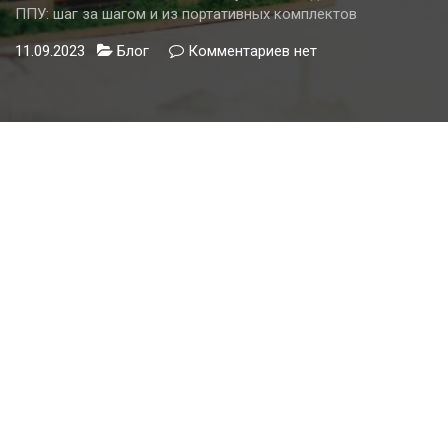
ППУ: шаг за шагом и из портативных комплектов
11.09.2023
Блог
Комментариев
к
нет
записи
Изготовление
собственной
установки
для
напыления
ППУ:
шаг
за
шагом
и
из
портативных
комплектов