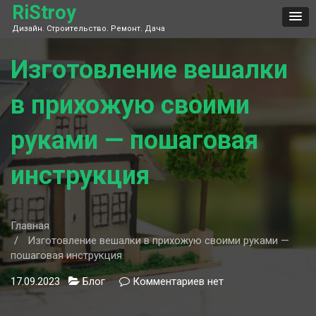
Skip
RiStroy
to
Дизайн. Строительство. Ремонт. Дача
content
Изготовление вешалки
в прихожую своими
руками — пошаговая
инструкция
Главная
Изготовление вешалки в прихожую своими руками —
пошаговая инструкция
17.09.2023
Блог
Комментариев
к
нет
записи
Изготовление