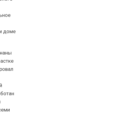
льное
м доме
знаны
частке
ировал
й
аботан
н
семи