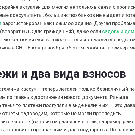
крайне актуален для многих не только в связи с пропис
вые консультанты, большинство банков не выдает ипот
м
зарегистрирован как нежилое здание. Другая проблем
(возврат НДС для граждан РФ), даже если
садовый дом
ре может появиться возможность использовать средств
омов в СНТ. В конце ноября об этом сообщил премьер-м
ежи и два вида взносов
тежи «в кассу» — теперь легален только безналичный п
дним из главных достижений нового документа. Раньше
тем, что платежи поступали в виде наличных, — это дав
 отчеты садоводам, которые не могли проследить
евых взносов (взносы на различные цели, например ремо
ь становится прозрачным и для государства. По словам