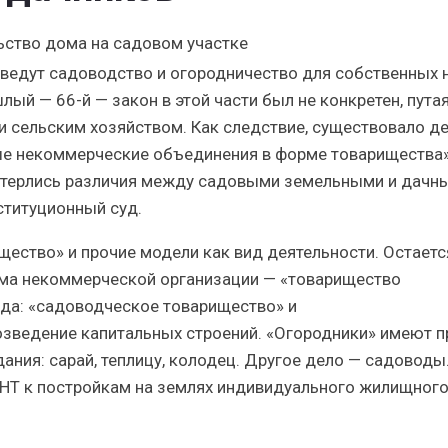
 ведут садоводство и огородничество для собственных 
ый — 66-й — закон в этой части был не конкретен, пута
сельским хозяйством. Как следствие, существовало д
ые некоммерческие объединения в форме товарищества»
е стерлись различия между садовыми земельными и дачн
ституционный суд.
щество» и прочие модели как вид деятельности. Остаетс
рма некоммерческой организации — «товарищество
ида: «садоводческое товарищество» и
возведение капитальных строений. «Огородники» имеют п
дания: сарай, теплицу, колодец. Другое дело — садоводы
СНТ к постройкам на землях индивидуального жилищног