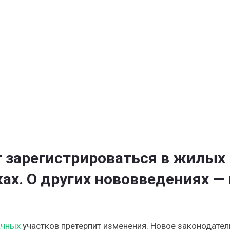
их
в
ения
ии
т зарегистрироваться в жилых
ах. О других нововведениях — 
ачных
участков претерпит изменения. Новое законодател