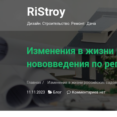
Skip
RiStroy
to
content
Дизайн. Строительство. Ремонт. Дача
Изменения в жизни 
нововведения по ре
Главная
Изменения в жизни российских садов
11.11.2023
Блог
Комментариев
к
нет
записи
Изменени
в
жизни