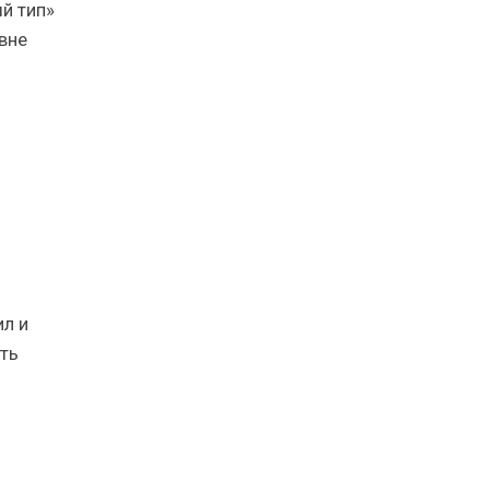
й тип»
вне
ил и
ть