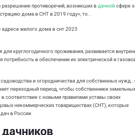
и разрешение противоречий, возникших в
дачной
сфере з
истрацию дома в СНТ в 2019 году», то…
я для круглогодичного проживания, развивается внутрен
я потребность в обеспечении их электрической и газово
садоводства и огородничества для собственных нужд…
вает переходный период, чтобы собственники земельны
и в соответствие с новыми правилами уставы своих
адовых некоммерческих товариществах (СНТ), которые
дач в России.
 дачников