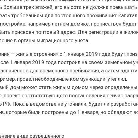
ть больше трех этажей, его высота не должна превышать
вать требованиям для постоянного проживания: капита
постройке, например летнем домике, прописаться будет
быть присвоен почтовый адрес. Для регистрации в жило
ение в органы миграционного учета.
ния — жилые строения» с 1 января 2019 года будут при
ле 1 января 2019 года построил на своем земельном у
назначенное для временного пребывания, а затем адапт
пример, провел необходимые коммуникации, утеплил,
довый дом может стать жилым домом через определенны
е, проект соответствующего постановления сейчас разр
 РФ. Пока в ведомстве не уточнили, будет ли разработа
в, которые были построены до 1 января, но обладают в