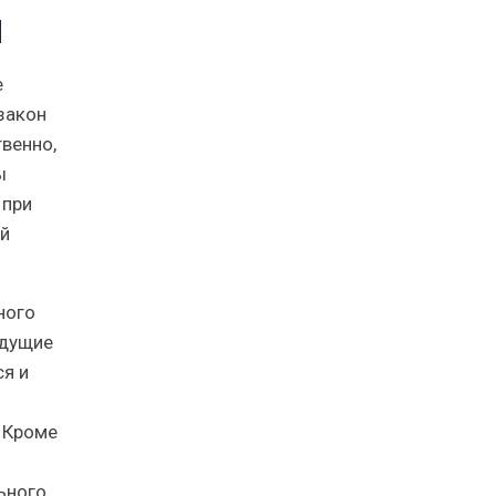
м
е
 закон
венно,
ы
 при
ой
ного
удущие
ся и
. Кроме
ьного