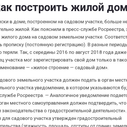
как построить жилой до
ски в доме, построенном на садовом участке, больше н
тельно жилой. Как пояснили в пресс-службе Росреестра,
 жилого дома на садовом земельном участке. Соответст
ь прописку (постоянную регистрацию). В разные период
 теряли. Так, с середины 2016 по август 2018 года даже
ц участка мог зарегистрировать свой дом только в так
аименование — «жилое строение — садовый дом».
дового земельного участка должен подать в орган мест
льного участка уведомление, в котором указываются б
службе Росреестра. — Аналогичное уведомление подает
орган местного самоуправления должен подтвердить, что
 законодательства о градостроительной деятельности»
и для садового участка утвержден градостроительный
тельства (этажность, площадь, отступы от границ земел