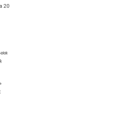
а 20
няя
й
»
х