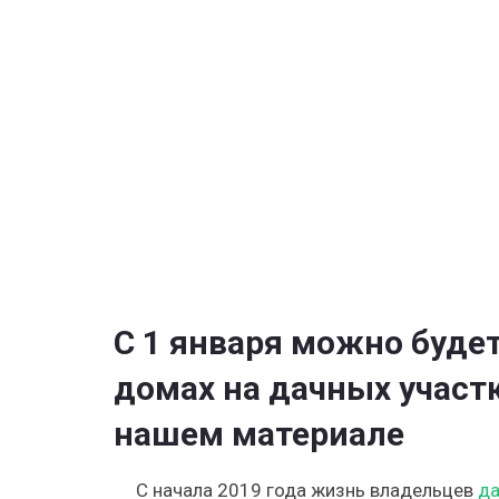
российск
садоводо
с
2023
года
—
нововвед
по
регистрац
дома
в
СНТ
С 1 января можно буде
домах на дачных участк
нашем материале
С начала 2019 года жизнь владельцев
д