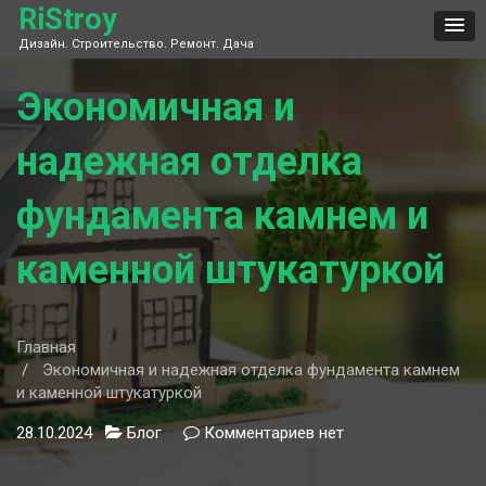
Skip
RiStroy
to
Дизайн. Строительство. Ремонт. Дача
content
Экономичная и
надежная отделка
фундамента камнем и
каменной штукатуркой
Главная
Экономичная и надежная отделка фундамента камнем
и каменной штукатуркой
28.10.2024
Блог
Комментариев
к
нет
записи
Экономичная