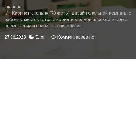
Главная
Кабинет-спальня (70 фото): дизайн спальной комнаты с
рабочим местом, стол и кровать в одной плоскости, идеи
совмещения и правила зонирования
27.06.2023
Блог
Комментариев
к
нет
записи
Кабинет-
спальня
(70
фото):
дизайн
спальной
комнаты
с
рабочим
местом,
стол
и
кровать
в