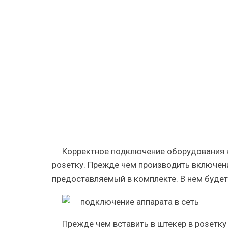
аппарат
к
электрос
—
правильн
шаги
Корректное подключение оборудования к 
розетку. Прежде чем производить включени
предоставляемый в комплекте. В нем буде
Прежде чем вставить в штекер в розетку