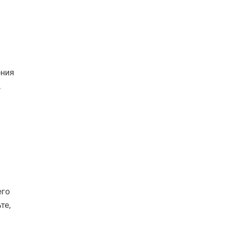
ения
,
его
те,