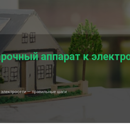
рочный аппарат к электр
 электросети — правильные шаги
ть
й