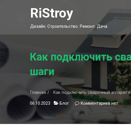
Skip
RiStroy
to
content
Дизайн. Строительство. Ремонт. Дача
Как подключить сва
шаги
Главная
Как подключить сварочный аппарат к
06.10.2023
Блог
Комментариев
к
нет
записи
Как
подключи
сварочны