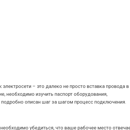
ети
ые
электросети – это далеко не просто вставка провода в
е, необходимо изучить паспорт оборудования,
т подробно описан шаг за шагом процесс подключения.
 необходимо убедиться, что ваше рабочее место отвеча