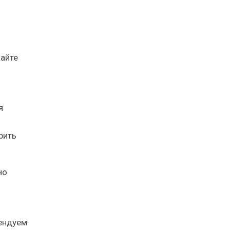
кайте
я
рить
но
мендуем