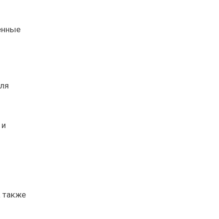
енные
для
 и
а также