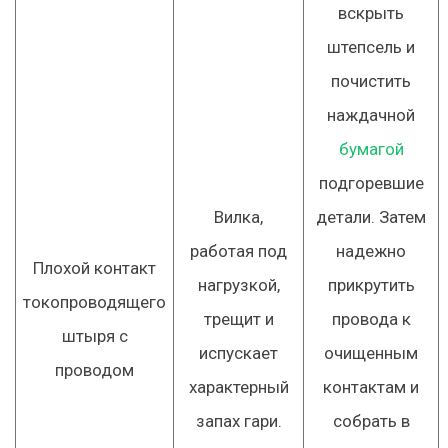
вскрыть
штепсель и
почистить
наждачной
бумагой
подгоревшие
Вилка,
детали. Затем
работая под
надежно
Плохой контакт
нагрузкой,
прикрутить
токопроводящего
трещит и
провода к
штыря с
испускает
очищенным
проводом
характерный
контактам и
запах гари.
собрать в