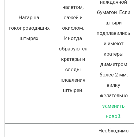
наждачной
налетом,
бумагой. Если
Нагар на
сажей и
штыри
токопроводящих
окислом.
подплавились
штырях
Иногда
и имеют
образуются
кратеры
кратеры и
диаметром
следы
более 2 мм,
плавления
вилку
штырей.
желательно
заменить
новой
.
Необходимо