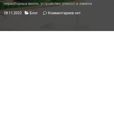
неразборных вилок, устройство, ремонт и замена
28.11.2023
Блог
Комментариев
к
нет
записи
Как
подключить
вилку
к
проводу
—
виды
разборных
и
неразборных
вилок,
устройство,
ремонт
и
замена