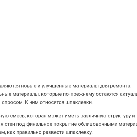
у
ия
и
являются новые и улучшенные материалы для ремонта.
льные материалы, которые по-прежнему остаются актуа
 спросом. К ним относятся шпаклевки.
ую смесь, которая может иметь различную структуру и
ия стен под финальное покрытие облицовочными матери
ом, как правильно развести шпаклевку.