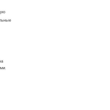
ную
льные
на
ми.