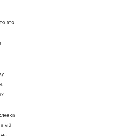
то это
в
ку
м.
их
клевка
анный
 На