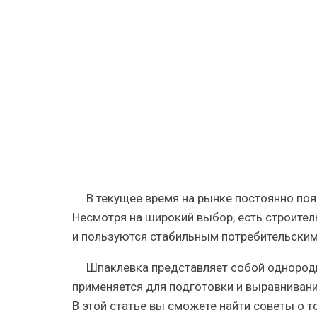
шпаклевк
—
методы
разведен
шпатлевк
В текущее время на рынке постоянно по
Несмотря на широкий выбор, есть строите
и пользуются стабильным потребительским
Шпаклевка представляет собой однородн
применяется для подготовки и выравниван
В этой статье вы сможете найти советы о т