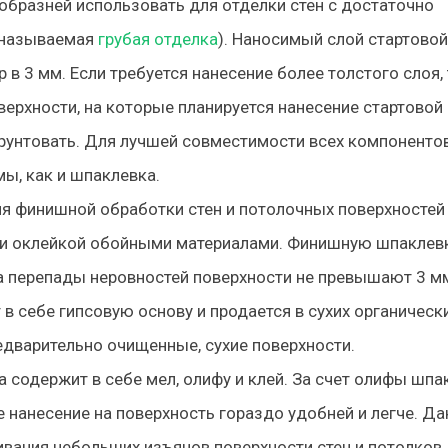
образней использовать для отделки стен с достаточно
 называемая
грубая отделка
). Наносимый слой стартовой
 3 мм. Если требуется нанесение более толстого слоя, 
верхности, на которые планируется нанесение стартовой
рунтовать. Для лучшей совместимости всех компоненто
ы, как и шпаклевка.
ля финишной обработки стен и потолочных поверхностей
ли оклейкой обойными материалами. Финишную шпаклев
а перепады неровностей поверхности не превышают 3 м
 в себе гипсовую основу и продается в сухих органическ
редварительно очищенные, сухие поверхности.
а содержит в себе мел, олифу и клей. За счет олифы шпа
е нанесение на поверхность гораздо удобней и легче. Д
вания небольших изъянов поверхности стен и потолков.