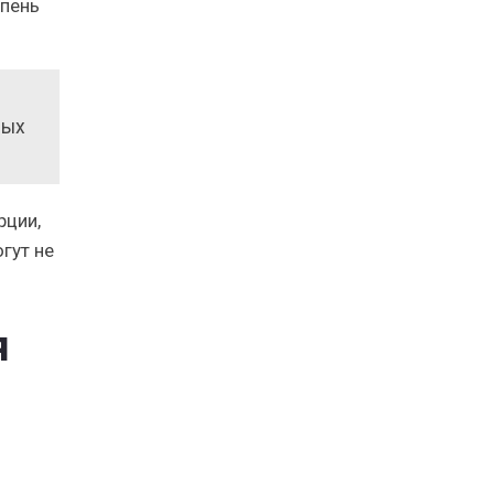
епень
мых
рции,
гут не
я