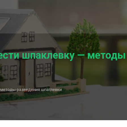
ести шпаклевку — методы
 методы разведения шпатлевки
о