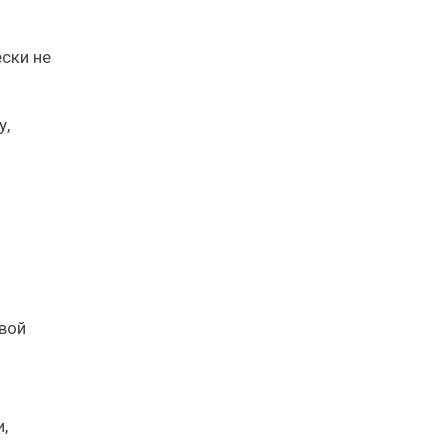
ски не
у,
вой
,