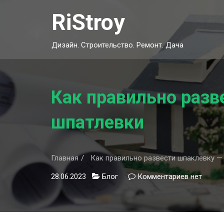
Skip
RiStroy
to
content
Дизайн. Строительство. Ремонт. Дача
Как правильно разв
шпатлевки
Главная
Как правильно развести шпаклевку —
28.06.2023
Блог
Комментариев
к
нет
записи
Как
правильн
развести