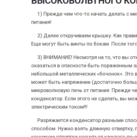
ВЫСОКОВОЛЬТНОГО КО
1) Прежде чем что-то начать делать с м
питания!
2) Далее откручиваем крышку. Как прав
Еще могут быть винты по бокам. После тог
3)
ВНИМАНИЕ!
Несмотря на то, что вы о
оказаться в опасности быть пораженным э
небольшой металлических «бочонок». Это 
может быть напряжение (достаточно большо
микроволновую печь от питания. Прежде ч
конденсатор. Если этого не сделать, вы м
электрическим током!!!
Разряжается конденсатор разными спосо
способом. Нужно взять длинную отвертку, 
кончиком отвертки коснуться каждого по-о