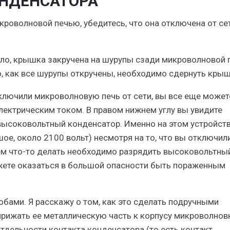
НДЕНСАТОРА
икроволновой печью, убедитесь, что она
отключена от се
ило, крышка закручена на шурупы сзади микроволновой 
о, как все шурупы откручены, необходимо сдернуть крыш
тключили микроволновую печь от сети, вы все еще может
лектрическим током. В правом нижнем углу вы увидите
высоковольтный конденсатор. Именно на этом устройст
е, около 2100 вольт) несмотря на то, что вы отключил
ем что-то делать необходимо разрядить высоковольтны
ожете оказаться в большой опасности быть пораженным
бами. Я расскажу о том, как это сделать подручными
прижать ее металлическую часть к корпусу микроволновк
тдельности контакта конденсатора (то есть контакт