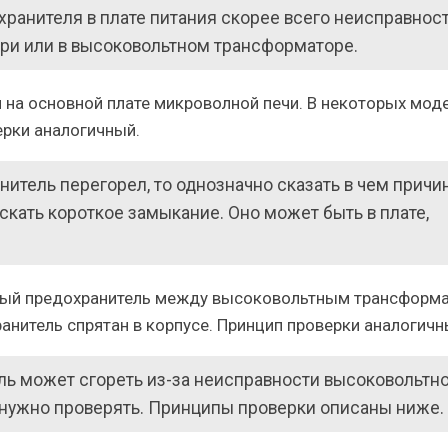
хранителя в плате питания скорее всего неисправнос
ери или в высоковольтном трансформаторе.
 на основной плате микроволной печи. В некоторых мод
ерки аналогичный.
итель перегорел, то однозначно сказать в чем причи
искать короткое замыкание. Оно может быть в плате,
тный предохранитель между высоковольтным трансформ
анитель спрятан в корпусе. Принцип проверки аналогичн
ь может сгореть из-за неисправности высоковольтн
е нужно проверять. Принципы проверки описаны ниже.