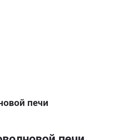
льтный
тор
новой
ти
новой печи
оволновой печи