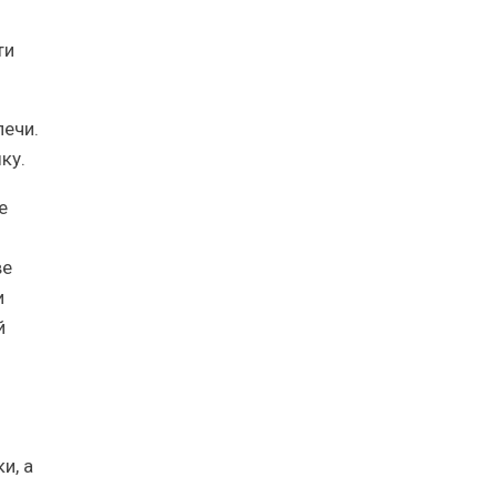
ти
печи.
ку.
е
ве
и
й
и, а