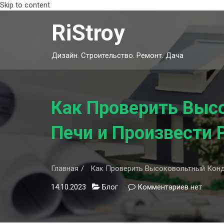
Skip to content
RiStroy
Дизайн. Строительство. Ремонт. Дача
Как Проверить Выс
Печи и Произвести 
Главная
Как Проверить Высоковольтный Конд
14.10.2023
Блог
Комментариев
к
нет
записи
Как
Проверит