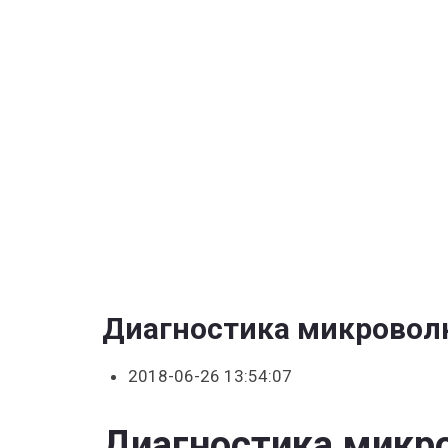
Высоково
Конденса
Микровол
Печи
и
Произвес
Ремонт
Бытовой
Техники
Диагностика микровол
2018-06-26 13:54:07
Диагностика микр