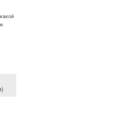
 какой
и.
Ом)