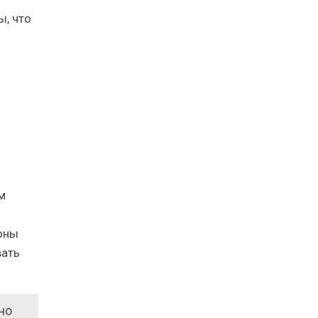
ы, что
м
оны
вать
но