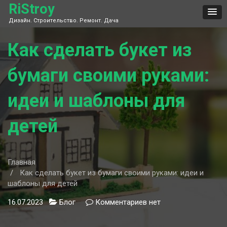
Skip
RiStroy
to
Дизайн. Строительство. Ремонт. Дача
content
Как сделать букет из
бумаги своими руками:
идеи и шаблоны для
детей
Главная
Как сделать букет из бумаги своими руками: идеи и
шаблоны для детей
16.07.2023
Блог
Комментариев
к
нет
записи
Как