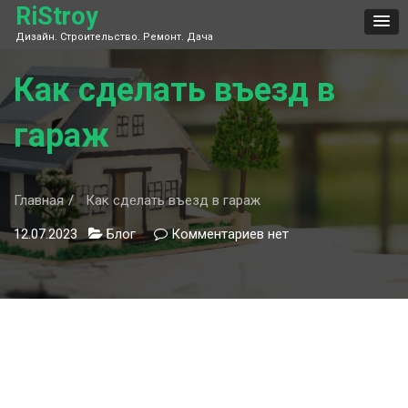
Skip
RiStroy
to
Дизайн. Строительство. Ремонт. Дача
content
Как сделать въезд в
гараж
Главная
Как сделать въезд в гараж
12.07.2023
Блог
Комментариев
к
нет
записи
Как
сделать
въезд
в
гараж