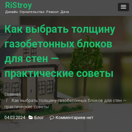
Skip
RiStroy
to
Дизайн. Строительство. Ремонт. Дача
content
Как выбрать толщину
газобетонных блоков
для стен —
практические советы
Главная
Как выбрать толщину газобетонных блоков для стен —
практические советы
04.03.2024
Блог
Комментариев
к
нет
записи
Как