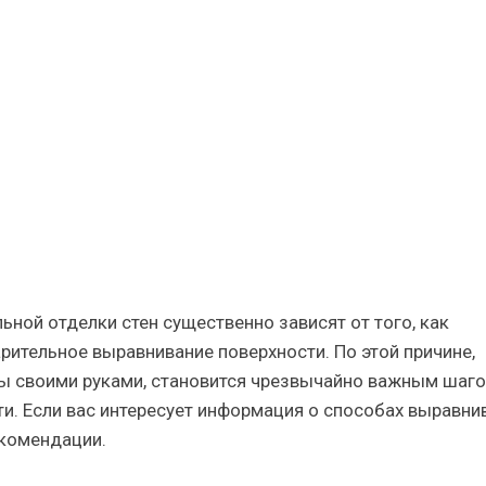
ельно:
я
я,
ителей
она
ьной отделки стен существенно зависят от того, как
рительное выравнивание поверхности. По этой причине,
ны своими руками, становится чрезвычайно важным шаг
и. Если вас интересует информация о способах выравни
екомендации.