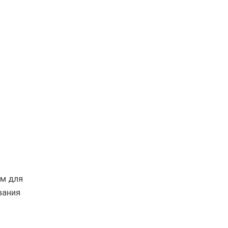
ом для
вания