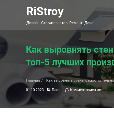
Skip
RiStroy
to
content
Дизайн. Строительство. Ремонт. Дача
Как выровнять стен
топ-5 лучших произ
Главная
Как выровнять стены самостоятельно:
01.10.2023
Блог
Комментариев
к
нет
записи
Как
выровнят
стены