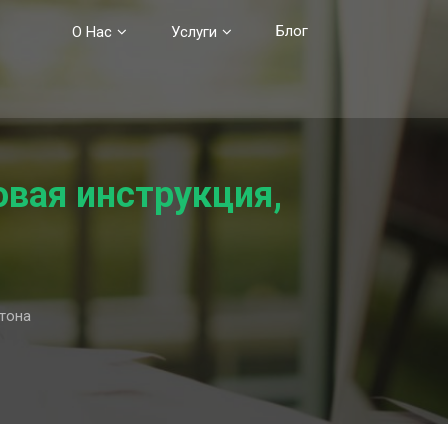
Блог
О Нас
Услуги
вая инструкция,
ртона