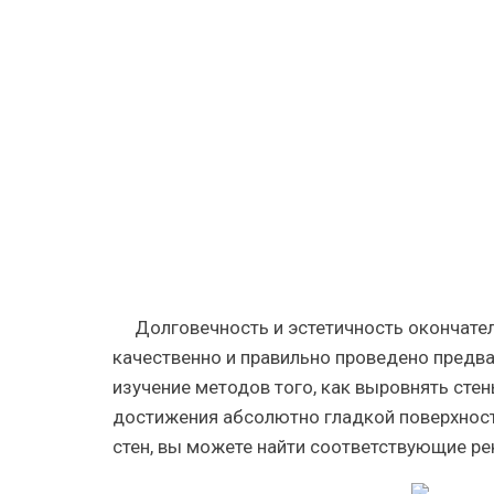
самостоят
пошагова
инструкци
топ-5
лучших
производ
гипсокарт
Долговечность и эстетичность окончател
качественно и правильно проведено предва
изучение методов того, как выровнять сте
достижения абсолютно гладкой поверхност
стен, вы можете найти соответствующие р