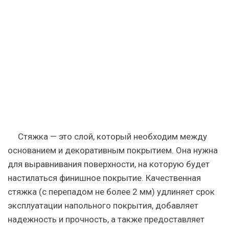
чем
отличается
стяжка
для
теплого
пола,
под
паркет,
плитку
и
ламинат
Стяжка — это слой, который необходим между
основанием и декоративным покрытием. Она нужна
для выравнивания поверхности, на которую будет
настилаться финишное покрытие. Качественная
стяжка (с перепадом не более 2 мм) удлиняет срок
эксплуатации напольного покрытия, добавляет
надежность и прочность, а также предоставляет