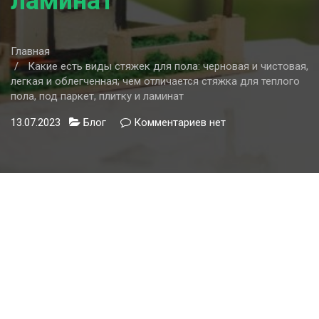
ламинат
Главная
Какие есть виды стяжек для пола: черновая и чистовая,
легкая и облегченная; чем отличается стяжка для теплого
пола, под паркет, плитку и ламинат
13.07.2023
Блог
Комментариев
к
нет
записи
Какие
есть
виды
стяжек
для
пола:
черновая
и
чистовая,
легкая
и
облегченная;