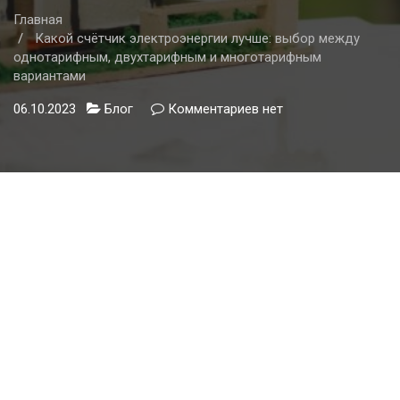
Главная
Какой счётчик электроэнергии лучше: выбор между
однотарифным, двухтарифным и многотарифным
вариантами
06.10.2023
Блог
Комментариев
к
нет
записи
Какой
счётчик
электроэнергии
лучше:
выбор
между
однотарифным,
двухтарифным
и
многотарифным
вариантами