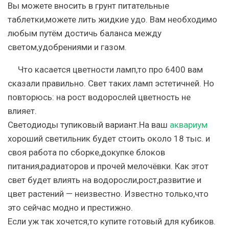
Вы можете вносить в грунт питательные
таблетки,можете лить жидкие удо. Вам необходимо
любым путём достичь баланса между
светом,удобрениями и газом.
Что касается цветности ламп,то про 6400 вам
сказали правильно. Свет таких ламп эстетичней. Но
повторюсь: на рост водорослей цветность не
влияет.
Светодиоды тупиковый вариант.На ваш
аквариум
хороший светильник будет стоить около 18 тыс. и
своя работа по сборке,докупке блоков
питания,радиаторов и прочей мелочёвки. Как этот
свет будет влиять на водоросли,рост,развитие и
цвет растений — неизвестно. Известно только,что
это сейчас модно и престижно.
Если уж так хочется,то купите готовый для кубиков.