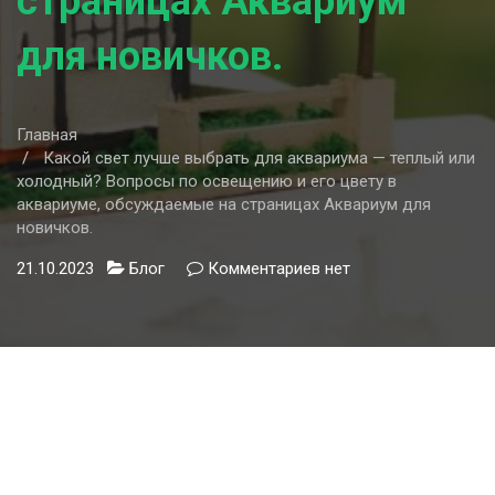
страницах Аквариум
для новичков.
Главная
Какой свет лучше выбрать для аквариума — теплый или
холодный? Вопросы по освещению и его цвету в
аквариуме, обсуждаемые на страницах Аквариум для
новичков.
21.10.2023
Блог
Комментариев
к
нет
записи
Какой
свет
лучше
выбрать
для
аквариума
—
теплый