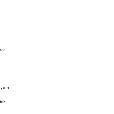
нее
удет.
ных