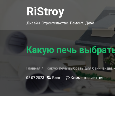
Skip
RiStroy
to
content
Дизайн. Строительство. Ремонт. Дача
Какую печь выбрать
Главная
Какую печь выбрать для бани: виды, 
05.07.2023
Блог
Комментариев
к
нет
записи
Какую
печь
выбрать
для
бани: