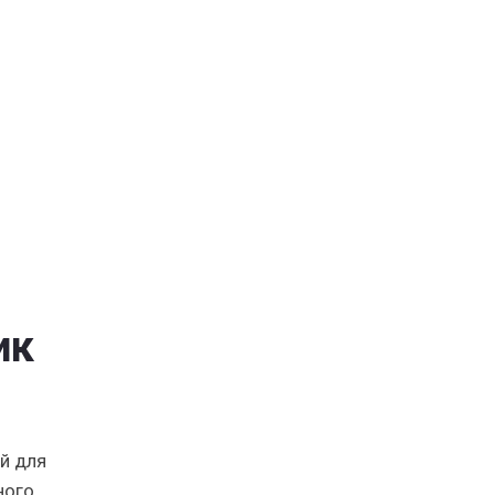
ик
й для
ного