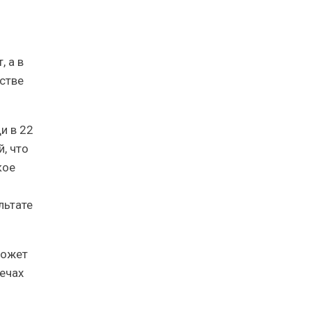
 а в
стве
и в 22
й, что
кое
льтате
может
печах