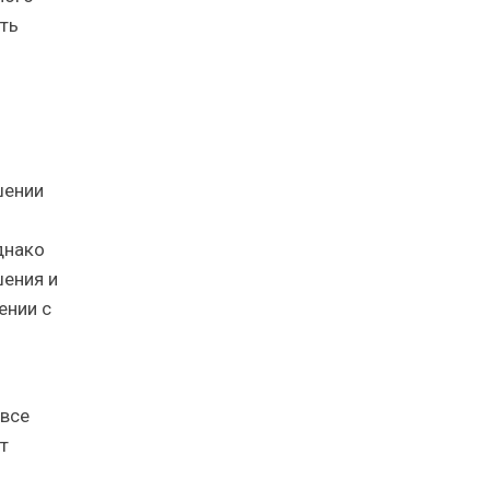
ть
шении
днако
шения и
ении с
 все
т