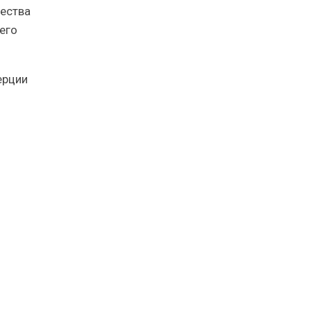
чества
его
ерции