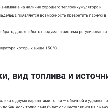
е внимание на наличие хорошего теплоаккумулятора и
ладельца появляется возможность превратить парную в
выбрать, должна быть продумана система регулирования
пература которых выше 150°C.
и, вид топлива и источн
лько с двумя вариантами топки — обычной и удлиненно
т удобен, если топка печи будет осуществляться из смеж