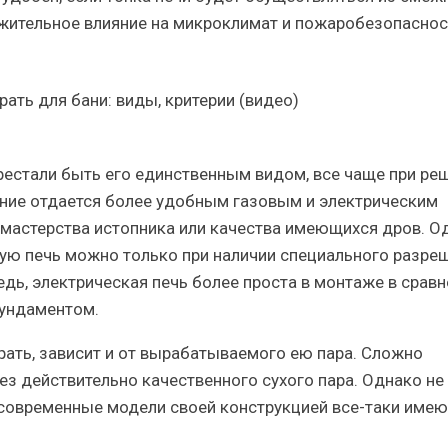
жительное влияние на микроклимат и пожаробезопаснос
ерестали быть его единственным видом, все чаще при ре
ение отдается более удобным газовым и электрическим
т мастерства истопника или качества имеющихся дров. О
вую печь можно только при наличии специального разре
дь, электрическая печь более проста в монтаже в сравн
фундаментом.
рать, зависит и от вырабатываемого ею пара. Сложно
з действительно качественного сухого пара. Однако не
 современные модели своей конструкцией все-таки имею