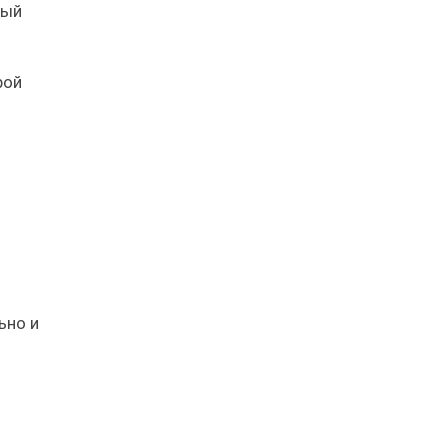
рый
рой
ьно и