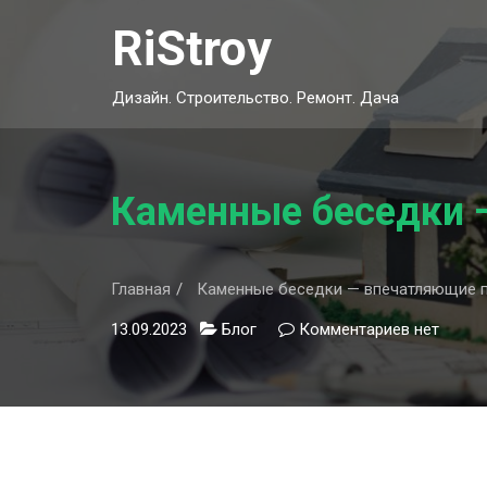
Skip
RiStroy
to
content
Дизайн. Строительство. Ремонт. Дача
Каменные беседки 
Главная
Каменные беседки — впечатляющие п
13.09.2023
Блог
Комментариев
к
нет
записи
Каменные
беседки
—
впечатля
проекты