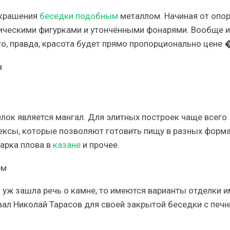
украшения
беседки подобным
металлом. Начиная от опо
лическими фигурками и утончёнными фонарями. Вообще 
то, правда, красота будет прямо пропорционально цене 
ок является мангал. Для элитных построек чаще всего
ксы, которые позволяют готовить пищу в разных форма
варка плова в
казане
и прочее.
аз уж зашла речь о камне, то имеются варианты отделки 
вал
Николай Тарасов
для своей закрытой беседки с печ