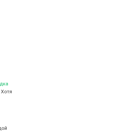
дка
 Хотя
дой