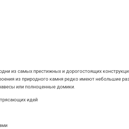
иях
одни из самых престижных и дорогостоящих конструкци
роения из природного камня редко имеют небольшие ра
 навесы или полноценные домики.
ами