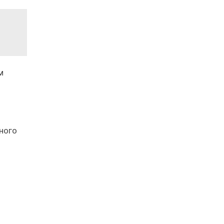
м
ного