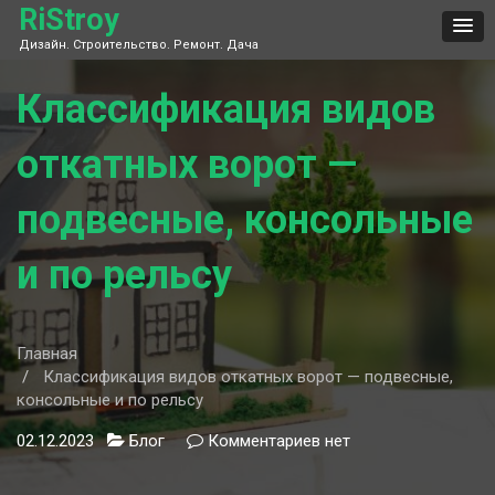
Skip
RiStroy
to
Дизайн. Строительство. Ремонт. Дача
content
Классификация видов
откатных ворот —
подвесные, консольные
и по рельсу
Главная
Классификация видов откатных ворот — подвесные,
консольные и по рельсу
02.12.2023
Блог
Комментариев
к
нет
записи
Классификация